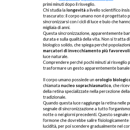
primi minuti dopo il risveglio.
Chi studia la
longevità
a livello scientifico i
trascurato: il corpo umano non è progettato per
sincronizzarsi con i cicli di luce e buio che han
migliaia di anni.
Questa sincronizzazione, apparentemente bana
durata e sulla qualità della vita. Non si tratt
biologico solido, che spiega perché popolazion
marcatori di invecchiamento più favorevoli
luce naturale.
Comprendere perché pochi minuti al risveglio
trasformare un gesto apparentemente banale i
Il corpo umano possiede un
orologio biologic
chiamata
nucleo soprachiasmatico
, che rice
della retina specializzate nella percezione della 
tradizionale.
Quando questa luce raggiunge la retina nelle pr
segnale di sincronizzazione a tutto l'organism
notte o nei giorni precedenti. Questo segnale r
l'ormone che dovrebbe salire fisiologicamente 
lucidità, per poi scendere gradualmente nel cor