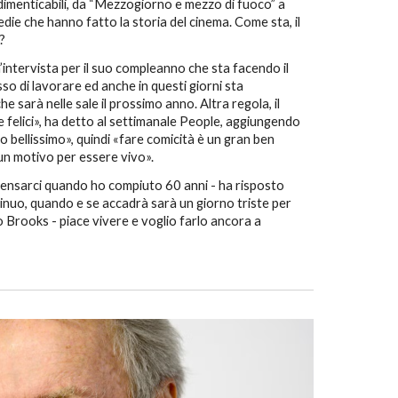
dimenticabili, da “Mezzogiorno e mezzo di fuoco” a
die che hanno fatto la storia del cinema. Come sta, il
o?
’intervista per il suo compleanno che sta facendo il
so di lavorare ed anche in questi giorni sta
che sarà nelle sale il prossimo anno. Altra regola, il
 felici», ha detto al settimanale People, aggiungendo
o bellissimo», quindi «fare comicità è un gran ben
à un motivo per essere vivo».
pensarci quando ho compiuto 60 anni - ha risposto
tinuo, quando e se accadrà sarà un giorno triste per
o Brooks - piace vivere e voglio farlo ancora a