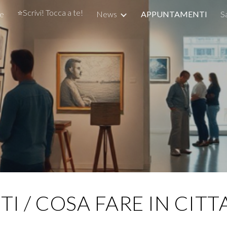
⭐Scrivi! Tocca a te!
e
News
APPUNTAMENTI
S
ip to main content
Skip to navigat
 / COSA FARE IN CITTA