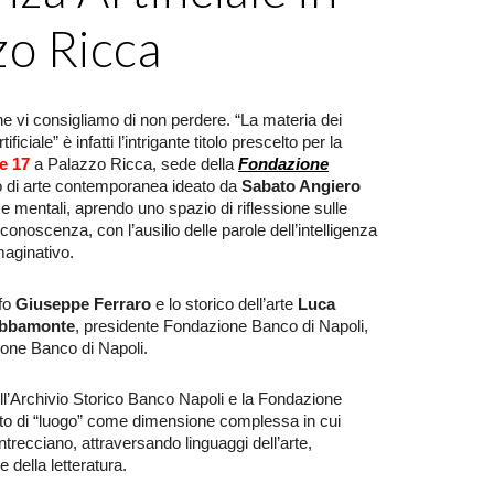
zo Ricca
e vi consigliamo di non perdere. “La materia dei
ficiale” è infatti l’intrigante titolo prescelto per la
e 17
a Palazzo Ricca, sede della
Fondazione
etto di arte contemporanea ideato da
Sabato Angiero
i e mentali, aprendo uno spazio di riflessione sulle
onoscenza, con l’ausilio delle parole dell’intelligenza
mmaginativo.
ofo
Giuseppe Ferraro
e lo storico dell’arte
Luca
Abbamonte
, presidente Fondazione Banco di Napoli,
ione Banco di Napoli.
ll’Archivio Storico Banco Napoli e la Fondazione
tto di “luogo” come dimensione complessa in cui
trecciano, attraversando linguaggi dell’arte,
 e della letteratura.