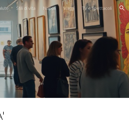
alute
Stili di vita
Napoli
Viaggi
TV e Spettacoli
ion
'