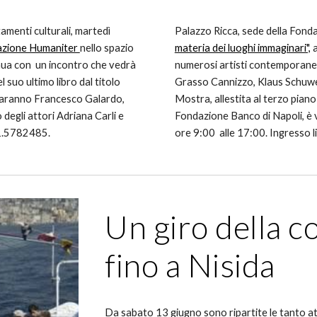
amenti culturali, martedì
Palazzo Ricca, sede della Fonda
zione Humaniter
nello spazio
materia dei luoghi immaginari",
a
tinua con un incontro che vedrà
numerosi artisti contemporanei,
 suo ultimo libro dal titolo
Grasso Cannizzo, Klaus Schuwerk
 saranno Francesco Galardo,
Mostra, allestita al terzo piano
degli attori Adriana Carli e
Fondazione Banco di Napoli, è vi
81.5782485.
ore 9:00 alle 17:00. Ingresso l
Un giro della co
fino a Nisida
Da sabato 13 giugno sono ripartite le tanto at