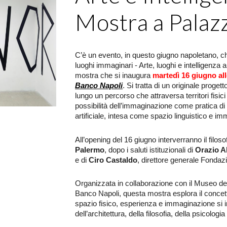
Mostra a Palaz
C’è un evento, in questo giugno napoletano, ch
luoghi immaginari - Arte, luoghi e intelligenza arti
mostra che si inaugura
martedì 16 giugno all
Banco Napoli
. Si tratta di un originale prog
lungo un percorso che attraversa territori fisic
possibilità dell’immaginazione come pratica di c
artificiale, intesa come spazio linguistico e i
All’opening del 16 giugno interverranno il filos
Palermo
, dopo i saluti istituzionali di
Orazio 
e di
Ciro Castaldo
, direttore generale Fondaz
Organizzata in collaborazione con il Museo de
Banco Napoli, questa mostra esplora il conce
spazio fisico, esperienza e immaginazione si in
dell’architettura, della filosofia, della psicologia